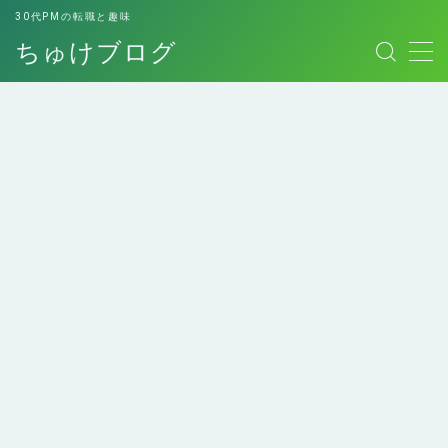
30代PMの転職と趣味
ちゅけブログ
MENU
お問い合わせ
このブログについて
デモプリセット記事 #7
プライバシーポリシー
プライバシーポリシー
免責事項
エンジニアにおすすめの
エンジニアへの転職経験
利用規約／特定商取引法に基づく表記
本！
談
副業用スキルシート
有料記事の決済完了ページ
運営者情報
ロレックスマラソンして
個人的最高傑作の本たち
みた