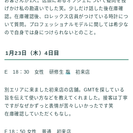
お客さんが1人。店頭にあるオブジェについて疑問を投
げかけ私の勘違いでした笑。少しだけ話した後在庫確
認。在庫確認後、ロレックス店員がつけている時計につ
いて質問。プロフェッショナルモデルに関しては希少な
ので自身では身につけられないとのこと。
1月23日（木）4日目
E 18：30 女性 研修生
塩
初来店
別エリアに来ました初来店の店舗。GMTを探している
旨を伝えて使い方などを教えてくれました。接客は丁寧
Follow Me
ですがなぜかずっと表情が苦々しいかったです笑
在庫確認していただくもなし。
F 18：50 女性 普通 初来店