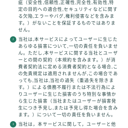
疵（安全性,信頼性,正確性,完全性,有効性,特
定の目的への適合性,セキュリティなどに関す
る欠陥,エラーやバグ,権利侵害などを含みま
す。）がないことを保証するものではありま
せん。
当社は,本サービスによってユーザーに生じた
あらゆる損害について,一切の責任を負いませ
ん。ただし,本サービスに関する当社とユーザ
ーとの間の契約（本規約を含みます。）が消
費者契約法に定める消費者契約となる場合,こ
の免責規定は適用されませんが,この場合であ
っても,当社は,当社の過失（重過失を除きま
す。）による債務不履行または不法行為によ
りユーザーに生じた損害のうち特別な事情か
ら生じた損害（当社またはユーザーが損害発
生につき予見し,または予見し得た場合を含み
ます。）について一切の責任を負いません。
当社は，本サービスに関して，ユーザーと他