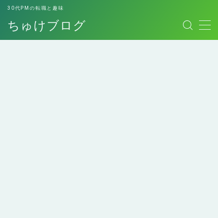
30代PMの転職と趣味
ちゅけブログ
MENU
お問い合わせ
このブログについて
デモプリセット記事 #7
プライバシーポリシー
プライバシーポリシー
免責事項
エンジニアにおすすめの
エンジニアへの転職経験
利用規約／特定商取引法に基づく表記
本！
談
副業用スキルシート
有料記事の決済完了ページ
運営者情報
ロレックスマラソンして
個人的最高傑作の本たち
みた