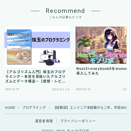
Recommend
こちらの記事もどうぞ
Nuxt3+storybook8をmonor
【アルゴリズム入門】珠玉のプログ
導入してみた
ラミング－本質を見抜いたアルゴリ
ズムとデータ構造－【感想・レビュ
ー・まとめ】
2023.12.07
2025.01.24
プログラミング
プログ
HOME
プログラミング
【経験談】エンジニア未経験から二年、年収800
Follow Me
＞
＞
運営者情報
プライバシーポリシー