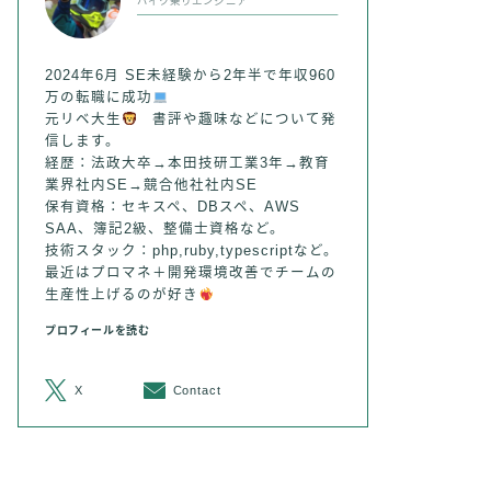
バイク乗りエンジニア
2024年6月 SE未経験から2年半で年収960
万の転職に成功
元リベ大生
書評や趣味などについて発
信します。
経歴：法政大卒→本田技研工業3年→教育
業界社内SE→競合他社社内SE
保有資格：セキスペ、DBスペ、AWS
SAA、簿記2級、整備士資格など。
技術スタック：php,ruby,typescriptなど。
最近はプロマネ＋開発環境改善でチームの
生産性上げるのが好き
プロフィールを読む
X
Contact