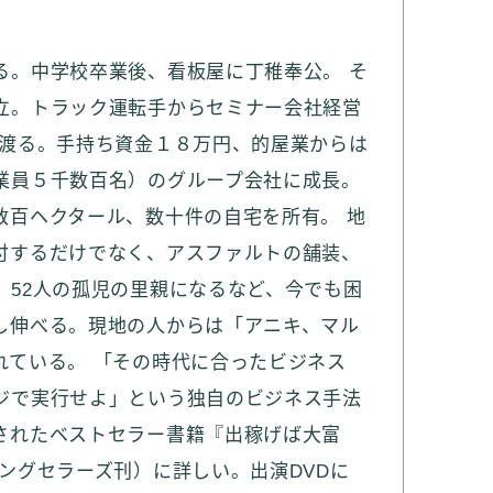
る。中学校卒業後、看板屋に丁稚奉公。 そ
立。トラック運転手からセミナー会社経営
へ渡る。手持ち資金１８万円、的屋業からは
業員５千数百名）のグループ会社に成長。
数百ヘクタール、数十件の自宅を所有。 地
付するだけでなく、アスファルトの舗装、
、52人の孤児の里親になるなど、今でも困
し伸べる。現地の人からは「アニキ、マル
れている。 「その時代に合ったビジネス
ジで実行せよ」という独自のビジネス手法
されたベストセラー書籍『出稼げば大富
ングセラーズ刊）に詳しい。出演DVDに