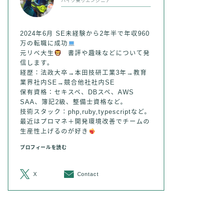
バイク乗りエンジニア
2024年6月 SE未経験から2年半で年収960
万の転職に成功
元リベ大生
書評や趣味などについて発
信します。
経歴：法政大卒→本田技研工業3年→教育
業界社内SE→競合他社社内SE
保有資格：セキスペ、DBスペ、AWS
SAA、簿記2級、整備士資格など。
技術スタック：php,ruby,typescriptなど。
最近はプロマネ＋開発環境改善でチームの
生産性上げるのが好き
プロフィールを読む
X
Contact