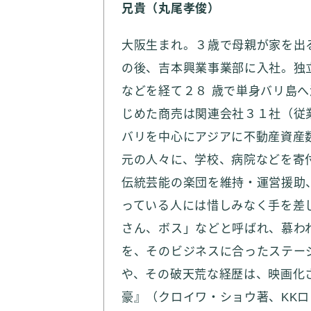
兄貴（丸尾孝俊）
大阪生まれ。３歳で母親が家を出
の後、吉本興業事業部に入社。独
などを経て２８ 歳で単身バリ島
じめた商売は関連会社３１社（従
バリを中心にアジアに不動産資産
元の人々に、学校、病院などを寄
伝統芸能の楽団を維持・運営援助
っている人には惜しみなく手を差
さん、ボス」などと呼ばれ、慕わ
を、そのビジネスに合ったステー
や、その破天荒な経歴は、映画化
豪』（クロイワ・ショウ著、KKロ