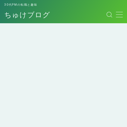
30代PMの転職と趣味
ちゅけブログ
MENU
お問い合わせ
このブログについて
デモプリセット記事 #7
プライバシーポリシー
プライバシーポリシー
免責事項
エンジニアにおすすめの
エンジニアへの転職経験
利用規約／特定商取引法に基づく表記
本！
談
副業用スキルシート
有料記事の決済完了ページ
運営者情報
ロレックスマラソンして
個人的最高傑作の本たち
みた