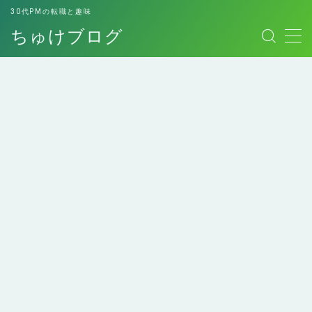
30代PMの転職と趣味
ちゅけブログ
MENU
お問い合わせ
このブログについて
デモプリセット記事 #7
プライバシーポリシー
プライバシーポリシー
免責事項
エンジニアにおすすめの
エンジニアへの転職経験
利用規約／特定商取引法に基づく表記
本！
談
副業用スキルシート
有料記事の決済完了ページ
運営者情報
ロレックスマラソンして
個人的最高傑作の本たち
みた