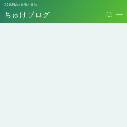
30代PMの転職と趣味
ちゅけブログ
MENU
お問い合わせ
このブログについて
デモプリセット記事 #7
プライバシーポリシー
プライバシーポリシー
免責事項
エンジニアにおすすめの
エンジニアへの転職経験
利用規約／特定商取引法に基づく表記
本！
談
副業用スキルシート
有料記事の決済完了ページ
運営者情報
ロレックスマラソンして
個人的最高傑作の本たち
みた