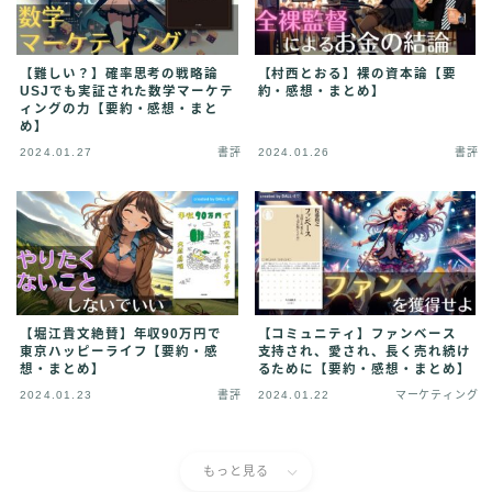
【難しい？】確率思考の戦略論
【村西とおる】裸の資本論【要
USJでも実証された数学マーケテ
約・感想・まとめ】
ィングの力【要約・感想・まと
め】
2024.01.27
書評
2024.01.26
書評
【堀江貴文絶賛】年収90万円で
【コミュニティ】ファンベース
東京ハッピーライフ【要約・感
支持され、愛され、長く売れ続け
想・まとめ】
るために【要約・感想・まとめ】
2024.01.23
書評
2024.01.22
マーケティング
もっと見る