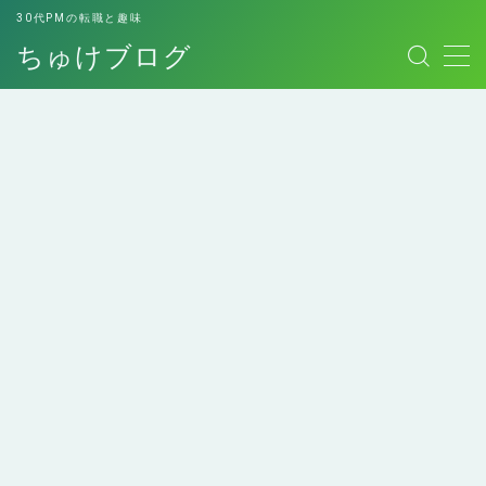
30代PMの転職と趣味
ちゅけブログ
MENU
お問い合わせ
このブログについて
デモプリセット記事 #7
プライバシーポリシー
プライバシーポリシー
免責事項
エンジニアにおすすめの
エンジニアへの転職経験
利用規約／特定商取引法に基づく表記
本！
談
副業用スキルシート
有料記事の決済完了ページ
運営者情報
ロレックスマラソンして
個人的最高傑作の本たち
みた